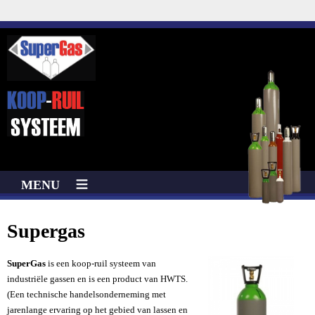
MENU
Supergas
SuperGas
is een koop-ruil systeem van
industriële gassen en is een product van HWTS.
(Een technische handelsonderneming met
jarenlange ervaring op het gebied van lassen en